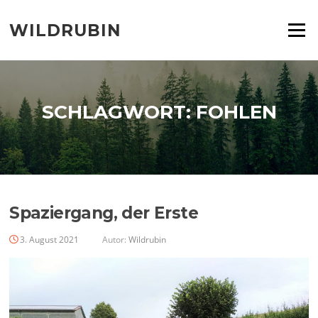
Zum
Inhalt
WILDRUBIN
Menü
springen
SCHLAGWORT:
FOHLEN
Spaziergang, der Erste
3. August 2021
Autor:
Wildrubin