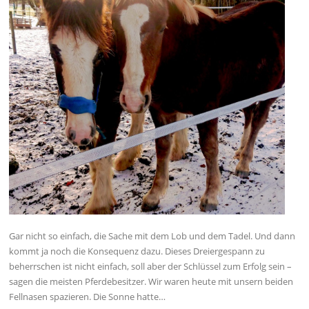
Gar nicht so einfach, die Sache mit dem Lob und dem Tadel. Und dann
kommt ja noch die Konsequenz dazu. Dieses Dreiergespann zu
beherrschen ist nicht einfach, soll aber der Schlüssel zum Erfolg sein –
sagen die meisten Pferdebesitzer. Wir waren heute mit unsern beiden
Fellnasen spazieren. Die Sonne hatte…