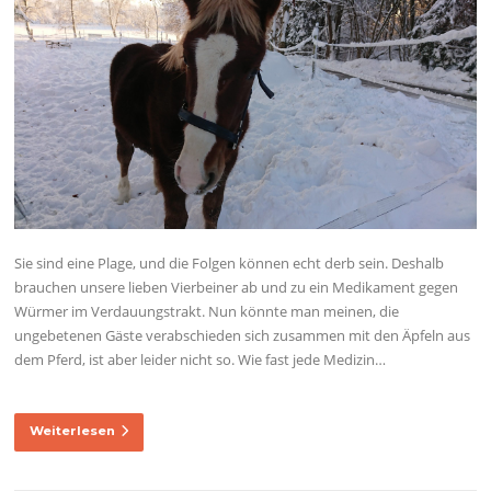
Sie sind eine Plage, und die Folgen können echt derb sein. Deshalb
brauchen unsere lieben Vierbeiner ab und zu ein Medikament gegen
Würmer im Verdauungstrakt. Nun könnte man meinen, die
ungebetenen Gäste verabschieden sich zusammen mit den Äpfeln aus
dem Pferd, ist aber leider nicht so. Wie fast jede Medizin…
Weiterlesen